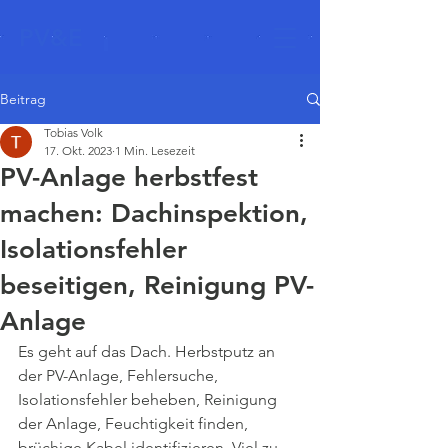
PV&E
Beitrag
Tobias Volk
17. Okt. 2023
1 Min. Lesezeit
PV-Anlage herbstfest
machen: Dachinspektion,
Isolationsfehler
beseitigen, Reinigung PV-
Anlage
Es geht auf das Dach. Herbstputz an 
der PV-Anlage, Fehlersuche, 
Isolationsfehler beheben, Reinigung 
der Anlage, Feuchtigkeit finden, 
brüchige Kabel identifizieren. Viel zu 